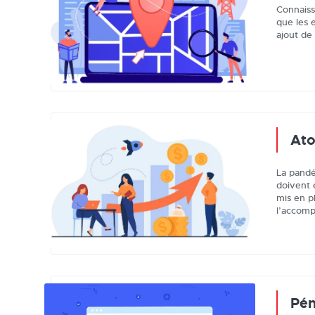
Connaiss
que les 
ajout de
Ato
La pandé
doivent 
mis en p
l’accom
Pén