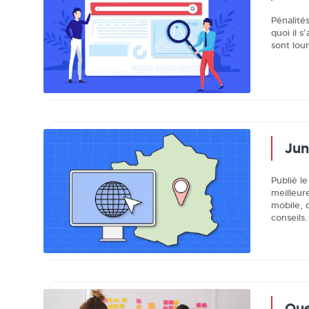
Pénalité
quoi il 
sont lou
Jun
Publié l
meilleur
mobile, 
conseils.
Que