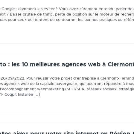
s Google : comment les éviter ? Vous avez sûrement entendu parler de
s’agit ? Baisse brutale de trafic, perte de position sur le moteur de re
rdes pour ceux qui tentent de contourner les bonnes pratiques de réf
to : les 10 meilleures agences web à Clermon
e 20/09/2022. Pour réussir votre projet d’entreprise à Clermont-Ferran
es agences web de la capitale auvergnate, qui pourront répondre à tous 
d’accompagnement webmarketing (SEO/SEA, réseaux sociaux, stratégie m
 1- Coqpit Installée […]
lles aides pour votre site internet en Régio