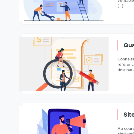
véritabl
[…]
Qua
Connaiss
référenc
destinat
Sit
Au cours
Médiamét