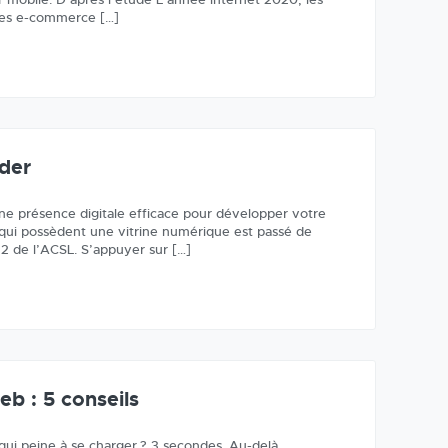
fres e-commerce […]
ider
e présence digitale efficace pour développer votre
s qui possèdent une vitrine numérique est passé de
2 de l’ACSL. S’appuyer sur […]
b : 5 conseils
ui peine à se charger ? 3 secondes. Au-delà,