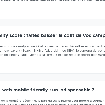
e squelette de votre vitrine web se montre essentiel pour construire u
lity score : faites baisser le coût de vos ca
ez-vous le quality score ? Cette mesure traduit l’équilibre existant en
ement payant (Search Engine Advertising ou SEA), le contenu de votre
ion ou landing page. Même si la formule exacte reste le secret bien ga
e web mobile friendly : un indispensable ?
 de la dernière décennie, la part du trafic internet sur mobile a augme
rie, 37,4 millions de Français accèdent chaque jour à internet avec leu