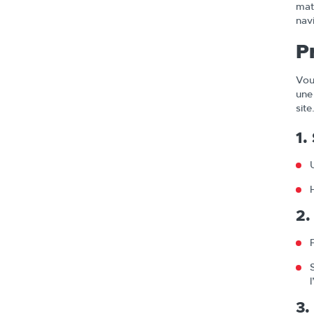
mat
navi
P
Vou
une
site
1.
2.
3.