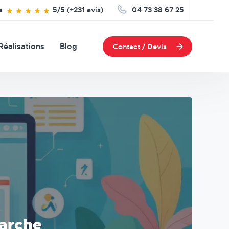
e
5/5 (+231 avis)
04 73 38 67 25
Réalisations
Blog
Contact / Devis
marche