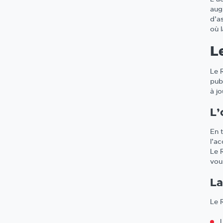
aug
d’a
où l
L
Le 
publ
à j
L’
En t
l’ac
Le R
vou
La
Le 