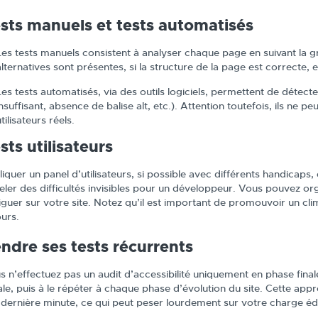
sts manuels et tests automatisés
Les tests manuels consistent à analyser chaque page en suivant la gri
alternatives sont présentes, si la structure de la page est correcte, e
Les tests automatisés, via des outils logiciels, permettent de détect
insuffisant, absence de balise alt, etc.). Attention toutefois, ils ne 
tilisateurs réels.
sts utilisateurs
liquer un panel d’utilisateurs, si possible avec différents handicap
eler des difficultés invisibles pour un développeur. Vous pouvez or
iguer sur votre site. Notez qu’il est important de promouvoir un cli
ours.
ndre ses tests récurrents
s n’effectuez pas un audit d’accessibilité uniquement en phase fina
iale, puis à le répéter à chaque phase d’évolution du site. Cette app
a dernière minute, ce qui peut peser lourdement sur votre charge édi