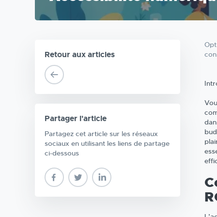
Opt
Retour aux articles
cons
Int
Vou
com
Partager l'article
dan
bud
Partagez cet article sur les réseaux
plai
sociaux en utilisant les liens de partage
ess
ci-dessous
effi
C
R
L’a