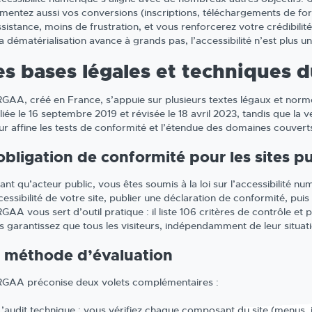
mentez aussi vos conversions (inscriptions, téléchargements de fo
ssistance, moins de frustration, et vous renforcerez votre crédibili
a dématérialisation avance à grands pas, l’accessibilité n’est plus un
es bases légales et techniques
RGAA, créé en France, s’appuie sur plusieurs textes légaux et normes
iée le 16 septembre 2019 et révisée le 18 avril 2023, tandis que la ve
our affine les tests de conformité et l’étendue des domaines couver
obligation de conformité pour les sites pu
ant qu’acteur public, vous êtes soumis à la loi sur l’accessibilité n
cessibilité de votre site, publier une déclaration de conformité, pui
GAA vous sert d’outil pratique : il liste 106 critères de contrôle et
s garantissez que tous les visiteurs, indépendamment de leur situat
 méthode d’évaluation
RGAA préconise deux volets complémentaires :
L’audit technique : vous vérifiez chaque composant du site (menus, i