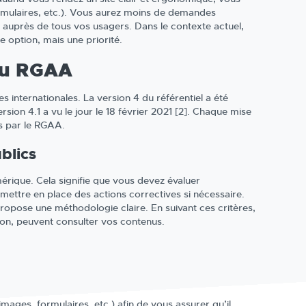
rmulaires, etc.). Vous aurez moins de demandes
té auprès de tous vos usagers. Dans le contexte actuel,
e option, mais une priorité.
 du RGAA
 internationales. La version 4 du référentiel a été
rsion 4.1 a vu le jour le 18 février 2021 [2]. Chaque mise
ts par le RGAA.
blics
umérique. Cela signifie que vous devez évaluer
s mettre en place des actions correctives si nécessaire.
 propose une méthodologie claire. En suivant ces critères,
ion, peuvent consulter vos contenus.
mages, formulaires, etc.) afin de vous assurer qu’il