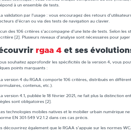
répond à un ensemble de tests.
La validation par l’usage : vous encouragez des retours d’utilisate
lecteurs d’écran ou via des tests de navigation au clavier.
cun des 106 critères s’accompagne d’une liste de tests. Selon les st
 critère [2]. Plusieurs niveaux d’analyse sont nécessaires pour juger
écouvrir
rgaa 4
et ses évolution
vous souhaitez approfondir les spécificités de la version 4, vous pou
lques points marquants :
La version 4 du RGAA comporte 106 critères, distribués en différen
formulaires, contenus, etc.).
La version 4.1, publiée le 18 février 2021, ne fait plus la distinction 
règles sont obligatoires [2].
Les technologies mobiles natives et le mobilier urbain numérique ne 
norme EN 301-549 V2.1.2 dans ces cas précis.
s découvrirez également que le RGAA s’appuie sur les normes WCA