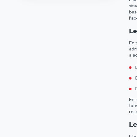
situ
bas
l’a
Le
En 
adm
à a
En 
tou
res
Le
L’a