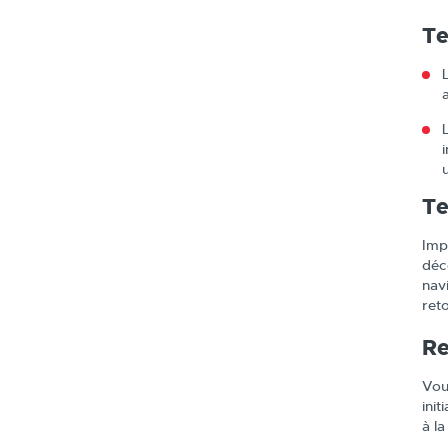
Te
u
Te
Imp
déc
nav
ret
Re
Vou
init
à l