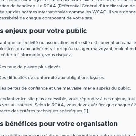
ation de handicap. Le RGAA (Référentiel Général d’Amélioration de l’A
ée sur des normes internationales comme les WCAG. Il vous donne 
ccessibilité de chaque composant de votre site.
s enjeux pour votre public
tant que collectivité ou association, votre site est souvent un canal
inistrés ou aux adhérents. Lorsqu’un usager malvoyant, malentenda
ccéder à l’information, vous risquez :
Des taux de plainte plus élevés.
Des difficultés de conformité aux obligations légales.
Des pertes de confiance et une mauvaise image auprès du public.
rendant votre site plus accessible, vous répondez à ces enjeux, tout
s vos utilisateurs. Selon le RGAA, vous devez vérifier que chaque é
pecte des critères techniques spécifiques [1].
s bénéfices pour votre organisation
ccessibilité numérique s’aligne avec de nombreux autres objectifs. 