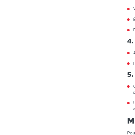
4.
5.
M
Pou