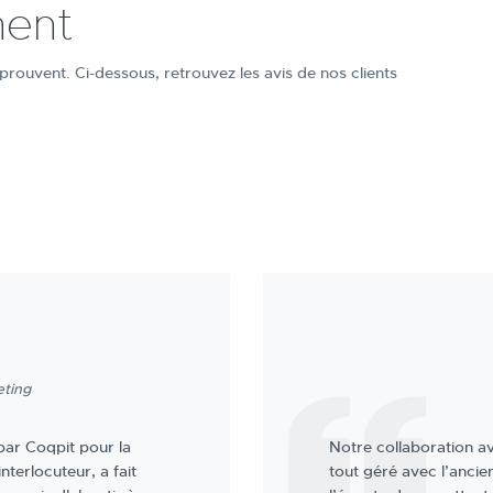
nent
 prouvent. Ci-dessous, retrouvez les avis de nos clients
Société et personnel si
font et font ce qu'ils
débuté en 2020. Ils ont
grand merci à la direc
articulièrement à
et qui est toujours dis