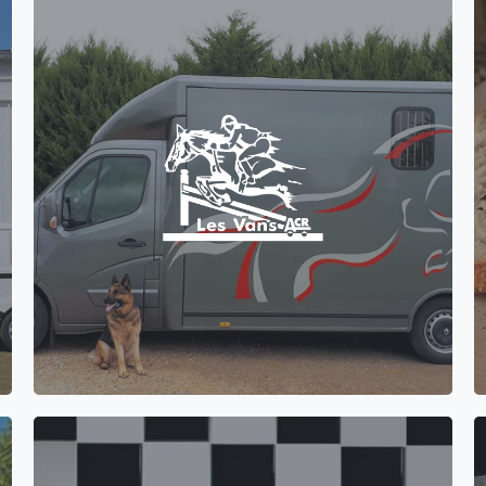
Création du site vitrine WordPress pour la
société Les Vans ACR qui fabrique, en France,
des camions pour le transport de chevaux.