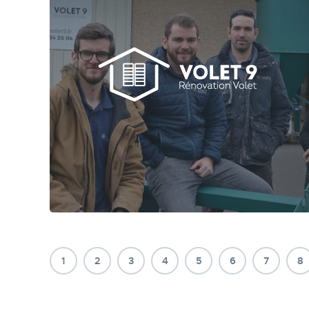
Volet9 se spécialise dans la rénovation de volet
en bois ou en métal
1
2
3
4
5
6
7
8