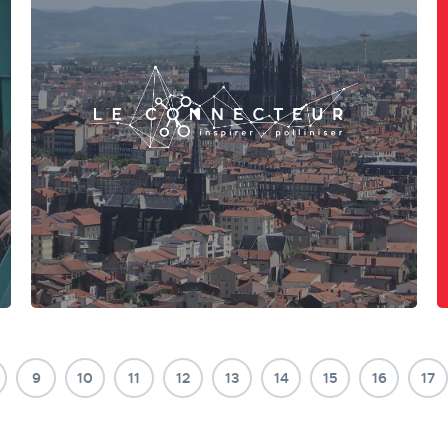
Accompagnement à la mise en place du site
vitrine du Connecteur via Fichier Google Sheet.
Le Connecteur, premier média pour le
développement, les échanges et la
connaissance autour de l’écosystème
d’innovation entre...
9
10
11
12
13
14
15
16
17