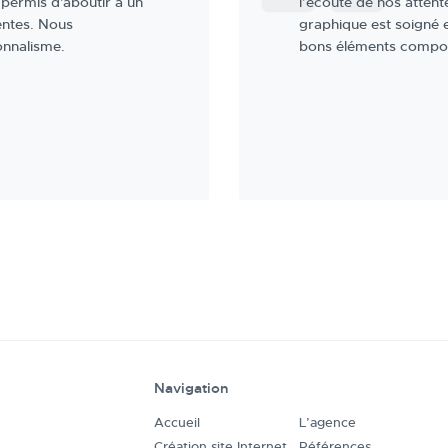
Internet. La charte
s bien pensée. De très
 recommandons!
Navigation
Accueil
L’agence
Création site Internet
Références