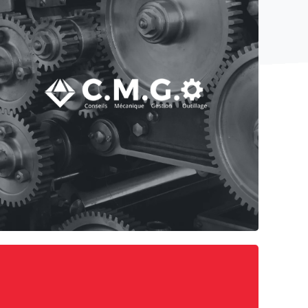
CMGO Services est un cabinet de conseil en
ingénierie mécanique située à Cournon-
d'Auvergne. Création du site vitrine sous le CMS
WordPress