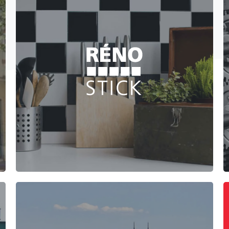
Création de site e-commerce pour la société
RénoStick qui commercialise du carrelage
autocollant recouvert d'une couche de résine de
2 mm.