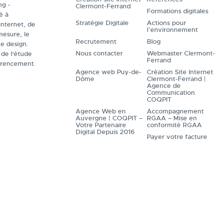
ng -
Clermont-Ferrand
Formations digitales
é à
Stratégie Digitale
Actions pour
internet, de
l’environnement
mesure, le
Recrutement
Blog
e design.
Nous contacter
Webmaster Clermont-
de l'étude
Ferrand
férencement.
Agence web Puy-de-
Création Site Internet
Dôme
Clermont-Ferrand |
Agence de
Communication
COQPIT
Agence Web en
Accompagnement
Auvergne | COQPIT –
RGAA – Mise en
Votre Partenaire
conformité RGAA
Digital Depuis 2016
Payer votre facture