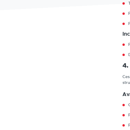
In
4.
Ces
str
Av