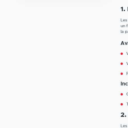
1.
Les
un 
la 
Av
In
2.
Les