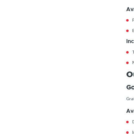
Av
In
O
Go
Gra
Av