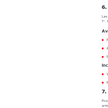
6.
Les
?”.
Av
In
7.
Pro
art