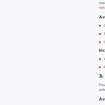
int
natu
Av
In
3.
Pou
aid
Av