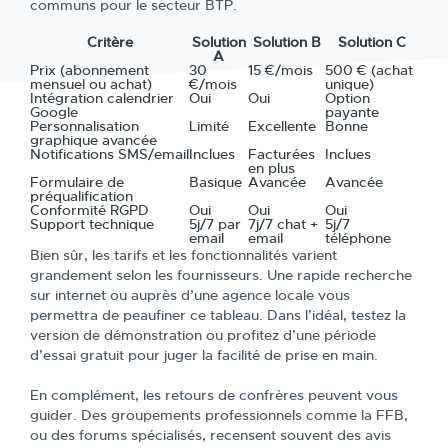
communs pour le secteur BTP.
Critère
Solution
Solution B
Solution C
A
Prix (abonnement
30
15 €/mois
500 € (achat
mensuel ou achat)
€/mois
unique)
Intégration calendrier
Oui
Oui
Option
Google
payante
Personnalisation
Limité
Excellente
Bonne
graphique avancée
Notifications SMS/email
Inclues
Facturées
Inclues
en plus
Formulaire de
Basique
Avancée
Avancée
préqualification
Conformité RGPD
Oui
Oui
Oui
Support technique
5j/7 par
7j/7 chat +
5j/7
email
email
téléphone
Bien sûr, les tarifs et les fonctionnalités varient
grandement selon les fournisseurs. Une rapide recherche
sur internet ou auprès d’une agence locale vous
permettra de peaufiner ce tableau. Dans l’idéal, testez la
version de démonstration ou profitez d’une période
d’essai gratuit pour juger la facilité de prise en main.
En complément, les retours de confrères peuvent vous
guider. Des groupements professionnels comme la FFB,
ou des forums spécialisés, recensent souvent des avis