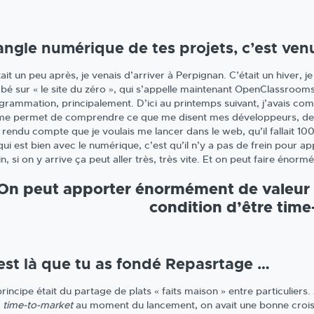
angle numérique de tes projets, c’est ven
ait un peu après, je venais d’arriver à Perpignan. C’était un hiver, je
bé sur « le site du zéro », qui s’appelle maintenant OpenClassrooms:
grammation, principalement. D’ici au printemps suivant, j’avais co
me permet de comprendre ce que me disent mes développeurs, de m’
s rendu compte que je voulais me lancer dans le web, qu’il fallait 10
ui est bien avec le numérique, c’est qu’il n’y a pas de frein pour appr
n, si on y arrive ça peut aller très, très vite. Et on peut faire énor
 On peut apporter énormément de valeur 
condition d’être time
est là que tu as fondé Repasrtage …
rincipe était du partage de plats « faits maison » entre particuliers
n
time-to-market
au moment du lancement, on avait une bonne croiss