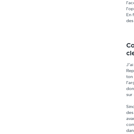
l’a
l’o
En 
des
Co
cl
J’a
Repa
ton
l’a
don
sur 
Sino
des
ava
com
dans