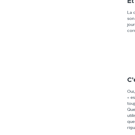
Et
La c
son
jou
cor
C’
Oui
« es
tou
Quel
util
que 
rigu