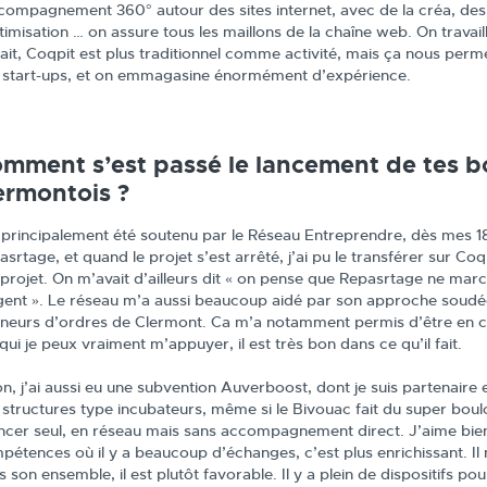
ccompagnement 360° autour des sites internet, avec de la créa, des 
ptimisation … on assure tous les maillons de la chaîne web. On trava
fait, Coqpit est plus traditionnel comme activité, mais ça nous per
 start-ups, et on emmagasine énormément d’expérience.
mment s’est passé le lancement de tes b
ermontois ?
i principalement été soutenu par le Réseau Entreprendre, dès mes 1
srtage, et quand le projet s’est arrêté, j’ai pu le transférer sur Co
 projet. On m’avait d’ailleurs dit « on pense que Repasrtage ne marc
rgent ». Le réseau m’a aussi beaucoup aidé par son approche soudée. 
neurs d’ordres de Clermont. Ca m’a notamment permis d’être en co
qui je peux vraiment m’appuyer, il est très bon dans ce qu’il fait.
n, j’ai aussi eu une subvention Auverboost, dont je suis partenaire e
 structures type incubateurs, même si le Bivouac fait du super boulo
ncer seul, en réseau mais sans accompagnement direct. J’aime bien Pa
pétences où il y a beaucoup d’échanges, c’est plus enrichissant. I
 son ensemble, il est plutôt favorable. Il y a plein de dispositifs p