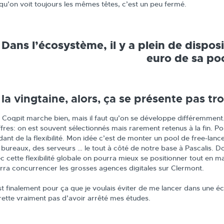
 qu’on voit toujours les mêmes têtes, c’est un peu fermé.
 Dans l’écosystème, il y a plein de dispos
euro de sa po
 la vingtaine, alors, ça se présente pas tr
, Coqpit marche bien, mais il faut qu’on se développe différemmen
fres: on est souvent sélectionnés mais rarement retenus à la fin. Pou
dant de la flexibilité. Mon idée c’est de monter un pool de free-la
 bureaux, des serveurs … le tout à côté de notre base à Pascalis. Do
c cette flexibilité globale on pourra mieux se positionner tout en 
rra concurrencer les grosses agences digitales sur Clermont.
t finalement pour ça que je voulais éviter de me lancer dans une écol
rette vraiment pas d’avoir arrêté mes études.