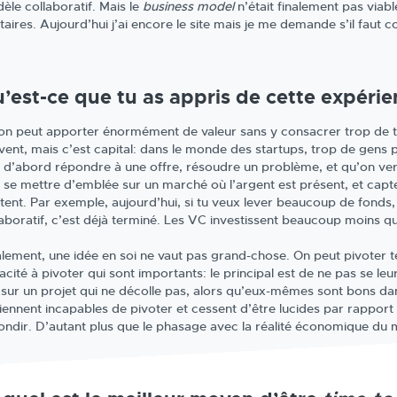
èle collaboratif. Mais le
business model
n’était finalement pas viab
taires. Aujourd’hui j’ai encore le site mais je me demande s’il faut co
’est-ce que tu as appris de cette expérie
on peut apporter énormément de valeur sans y consacrer trop de 
vent, mais c’est capital: dans le monde des startups, trop de gens p
t d’abord répondre à une offre, résoudre un problème, et qu’on ver
t se mettre d’emblée sur un marché où l’argent est présent, et capter
tent. Par exemple, aujourd’hui, si tu veux lever beaucoup de fonds, i
laboratif, c’est déjà terminé. Les VC investissent beaucoup moins qu
alement, une idée en soi ne vaut pas grand-chose. On peut pivoter te
acité à pivoter qui sont importants: le principal est de ne pas se le
 sur un projet qui ne décolle pas, alors qu’eux-mêmes sont bons dans
iennent incapables de pivoter et cessent d’être lucides par rapport à
ondir. D’autant plus que le phasage avec la réalité économique du 