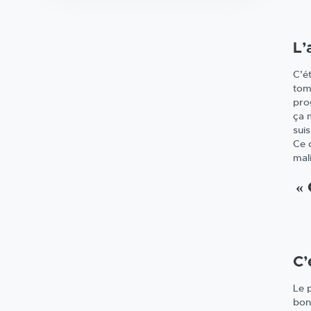
L’
C’ét
tom
pro
ça 
sui
Ce q
mali
«
C’
Le p
bo