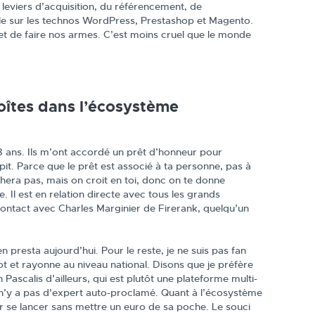
leviers d’acquisition, du référencement, de
ille sur les technos WordPress, Prestashop et Magento.
met de faire nos armes. C’est moins cruel que le monde
oîtes dans l’écosystème
8 ans. Ils m’ont accordé un prêt d’honneur pour
qpit. Parce que le prêt est associé à ta personne, pas à
hera pas, mais on croit en toi, donc on te donne
Il est en relation directe avec tous les grands
ntact avec Charles Marginier de Firerank, quelqu’un
n presta aujourd’hui. Pour le reste, je ne suis pas fan
t et rayonne au niveau national. Disons que je préfère
scalis d’ailleurs, qui est plutôt une plateforme multi-
l n’y a pas d’expert auto-proclamé. Quant à l’écosystème
our se lancer sans mettre un euro de sa poche. Le souci