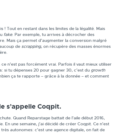
s ! Tout en restant dans les limites de la légalité. Mais
du
fake
. Par exemple, tu arrives à décrocher des
ncore. Mais ça permet d’augmenter la conversion malgré
beaucoup de
scrapping
, on récupère des masses énormes
ère.
 ce n’est pas forcément vrai. Parfois il vaut mieux utiliser
 si tu dépenses 20 pour gagner 30, c’est du
growth
 combien ça te rapporte – grâce à la donnée – et comment
le s’appelle Coqpit.
achute. Quand Reparstage battait de l’aile début 2016,
ble. En une semaine, j’ai décidé de créer Coqpit. Ce n’est
t très autonomes: c’est une agence digitale, on fait de