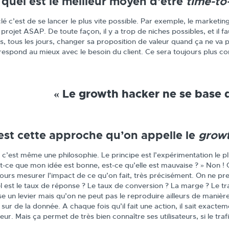
 quel est le meilleur moyen d’être
time-to
lé c’est de se lancer le plus vite possible. Par exemple, le marketing 
 projet ASAP. De toute façon, il y a trop de niches possibles, et il
rs, tous les jours, changer sa proposition de valeur quand ça ne va
respond au mieux avec le besoin du client. Ce sera toujours plus co
« Le growth hacker ne se base 
est cette approche qu’on appelle le
grow
, c’est même une philosophie. Le principe est l’expérimentation le p
t-ce que mon idée est bonne, est-ce qu’elle est mauvaise ? » Non ! On
jours mesurer l’impact de ce qu’on fait, très précisément. On ne p
 est le taux de réponse ? Le taux de conversion ? La marge ? Le trafi
ise un levier mais qu’on ne peut pas le reproduire ailleurs de manière
sur de la donnée. A chaque fois qu’il fait une action, il sait exacte
eur. Mais ça permet de très bien connaître ses utilisateurs, si le trafi