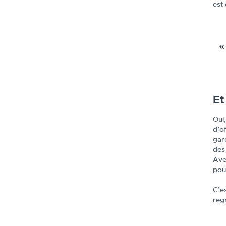
est
«
Et
Oui
d’of
gar
des
Ave
pou
C’es
reg