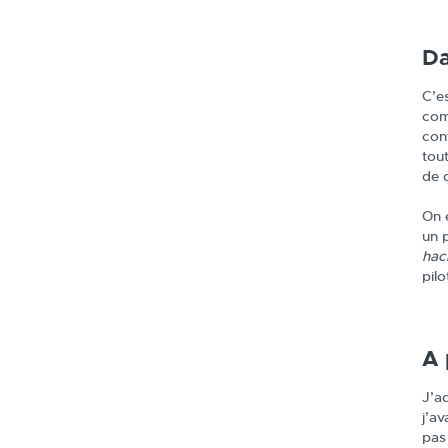
D
C’e
com
con
tou
de 
On 
un 
hac
pilo
A 
J’a
j’av
pas