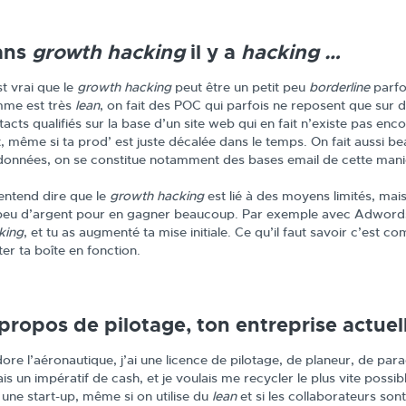
ans
growth hacking
il y a
hacking …
st vrai que le
growth hacking
peut être un petit peu
borderline
parfoi
me est très
lean
, on fait des POC qui parfois ne reposent que sur 
tacts qualifiés sur la base d’un site web qui en fait n’existe pas e
t, même si ta prod’ est juste décalée dans le temps. On fait aussi 
données, on se constitue notamment des bases email de cette mani
entend dire que le
growth hacking
est lié à des moyens limités, mais
peu d’argent pour en gagner beaucoup. Par exemple avec Adwords:
king
, et tu as augmenté ta mise initiale. Ce qu’il faut savoir c’est
ter ta boîte en fonction.
propos de pilotage, ton entreprise actuel
dore l’aéronautique, j’ai une licence de pilotage, de planeur, de par
ais un impératif de cash, et je voulais me recycler le plus vite possi
 une start-up, même si on utilise du
lean
et si les collaborateurs son