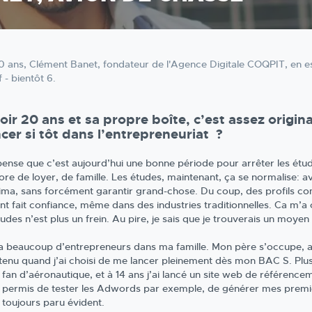
0 ans, Clément Banet, fondateur de l'Agence Digitale COQPIT, en es
f - bientôt 6.
oir 20 ans et sa propre boîte, c’est assez origi
ncer si tôt dans l’entrepreneuriat ?
pense que c’est aujourd’hui une bonne période pour arrêter les étu
re de loyer, de famille. Les études, maintenant, ça se normalise: ava
ima, sans forcément garantir grand-chose. Du coup, des profils com
nt fait confiance, même dans des industries traditionnelles. Ca m’a
udes n’est plus un frein. Au pire, je sais que je trouverais un moyen
y a beaucoup d’entrepreneurs dans ma famille. Mon père s’occupe, au 
tenu quand j’ai choisi de me lancer pleinement dès mon BAC S. Plus
s fan d’aéronautique, et à 14 ans j’ai lancé un site web de référence
 permis de tester les Adwords par exemple, de générer mes premier
 toujours paru évident.