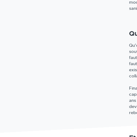
mod
sani
Qu
Qu’
sou
fau
fau
exis
col
Fin
cap
ans
dev
reb