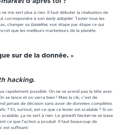
-market
d’après toi ?
ne me sert plus à rien. Il faut débuter la réalisation de
 faut correspondre à son
early adopter
. Tester tous les
 pas, changer sa
baseline
, voir étape par étape ce qui
ncret que les meilleurs marketeurs de la planète.
que sur de la donnée. »
th hacking
.
lus rapidement possible. On ne se prend pas la tête avec
 se lance et on verra bien ! Mais la clé, c’est de
rend jamais de décision sans avoir de données complètes.
c ? Et, surtout, est-ce que ce levier est scalable ? Si on
 scalable, ça ne sert à rien. Le
growth hacker
ne se base
ment ce que l’action a produit. Il faut beaucoup de
c est suffisant.