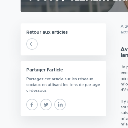
A 2
Retour aux articles
acti
Av
la
Je 
Partager l'article
enco
min
Partagez cet article sur les réseaux
m’o
sociaux en utilisant les liens de partage
d’ét
ci-dessous
Il 
sou
sui
m’a
m’a