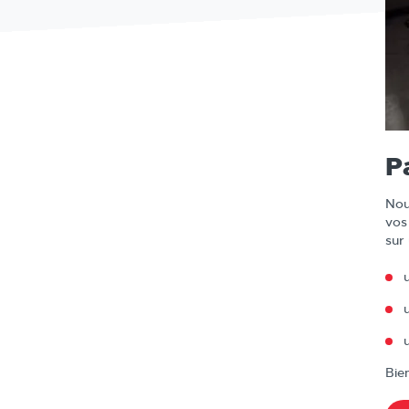
P
Nou
vos
sur
Bie