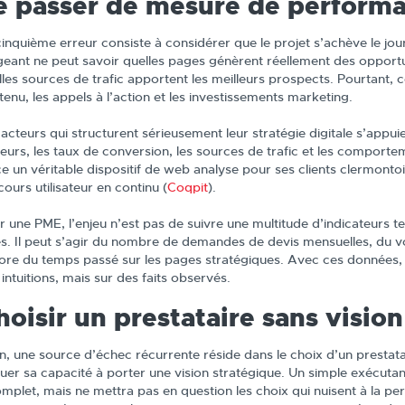
e passer de mesure de performa
cinquième erreur consiste à considérer que le projet s’achève le jou
igeant ne peut savoir quelles pages génèrent réellement des opportu
lles sources de trafic apportent les meilleurs prospects. Pourtant, 
enu, les appels à l’action et les investissements marketing.
 acteurs qui structurent sérieusement leur stratégie digitale s’appu
iteurs, les taux de conversion, les sources de trafic et les comport
e un véritable dispositif de web analyse pour ses clients clermontois, 
ours utilisateur en continu (
Coqpit
).
r une PME, l’enjeu n’est pas de suivre une multitude d’indicateurs 
les. Il peut s’agir du nombre de demandes de devis mensuelles, du v
ore du temps passé sur les pages stratégiques. Avec ces données, le
intuitions, mais sur des faits observés.
hoisir un prestataire sans visio
in, une source d’échec récurrente réside dans le choix d’un prestat
luer sa capacité à porter une vision stratégique. Un simple exécuta
omplet, mais ne mettra pas en question les choix qui nuisent à la p