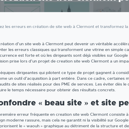
tez les erreurs en création de site web à Clermont et transformez la 
création d’un site web à Clermont peut devenir un véritable accélé
iter les erreurs classiques qui transforment une vitrine en simple ca
currence est forte et où les dirigeants sont déjà visibles sur Goog
sion prise lors d’un projet de creation site web Clermont a un impac
 équipes dirigeantes qui pilotent ce type de projet gagnent à consi
me un outil d’acquisition à part entière. Dans ce cadre, certaines
 audits de sites réalisés pour des PME de services. Les éviter dès le
uire le temps nécessaire pour obtenir des résultats concrets.
onfondre « beau site » et site p
première erreur fréquente en creation site web Clermont consiste à s
ign moderne rassure, mais cela ne garantit ni la visibilité sur Googl
 priorisent le « waouh » graphique au détriment de la structure et d