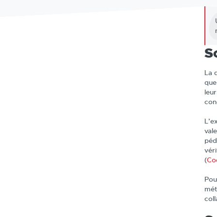
S
La 
que
leu
con
L’e
val
péd
véri
(
Co
Pou
mét
col