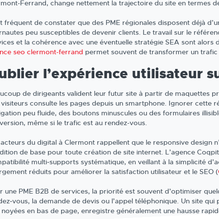
rmont-Ferrand, change nettement la trajectoire du site en termes de 
est fréquent de constater que des PME régionales disposent déjà d’un
rnautes peu susceptibles de devenir clients. Le travail sur le référen
vices et la cohérence avec une éventuelle stratégie SEA sont alor
nce seo clermont-ferrand
permet souvent de transformer un trafic d
ublier l’expérience utilisateur s
ucoup de dirigeants valident leur futur site à partir de maquettes p
 visiteurs consulte les pages depuis un smartphone. Ignorer cette ré
gation peu fluide, des boutons minuscules ou des formulaires illisibl
version, même si le trafic est au rendez-vous.
 acteurs du digital à Clermont rappellent que le responsive design
dition de base pour toute création de site internet. L’agence Coqpit
patibilité multi‑supports systématique, en veillant à la simplicité d
gement réduits pour améliorer la satisfaction utilisateur et le SEO (
r une PME B2B de services, la priorité est souvent d’optimiser quelq
dez‑vous, la demande de devis ou l’appel téléphonique. Un site qui p
 noyées en bas de page, enregistre généralement une hausse rapide