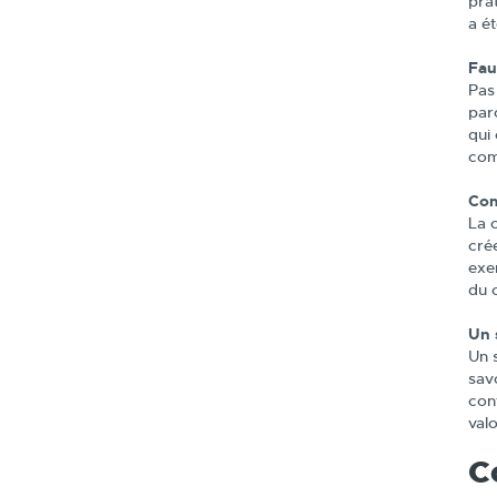
pra
a ét
Fau
Pas
par
qui
com
Com
La 
cré
exe
du 
Un 
Un 
savo
cont
val
C