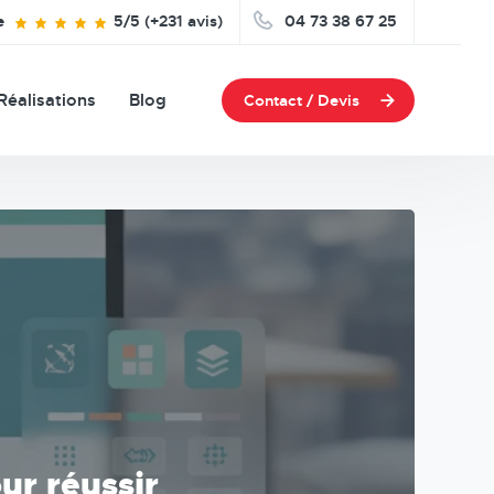
e
5/5 (+231 avis)
04 73 38 67 25
Réalisations
Blog
Contact / Devis
ur réussir