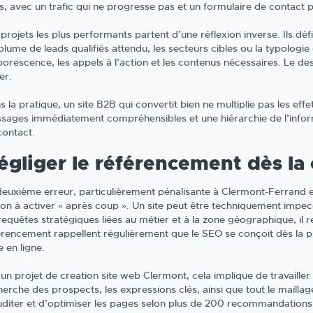
s, avec un trafic qui ne progresse pas et un formulaire de contact pe
projets les plus performants partent d’une réflexion inverse. Ils déf
volume de leads qualifiés attendu, les secteurs cibles ou la typologi
borescence, les appels à l’action et les contenus nécessaires. Le des
er.
 la pratique, un site B2B qui convertit bien ne multiplie pas les effet
sages immédiatement compréhensibles et une hiérarchie de l’informat
contact.
égliger le référencement dès la
deuxième erreur, particulièrement pénalisante à Clermont-Ferrand 
ion à activer « après coup ». Un site peut être techniquement impecc
requêtes stratégiques liées au métier et à la zone géographique, il r
érencement rappellent régulièrement que le SEO se conçoit dès la p
 en ligne.
un projet de creation site web Clermont, cela implique de travailler 
erche des prospects, les expressions clés, ainsi que tout le maillag
uditer et d’optimiser les pages selon plus de 200 recommandations