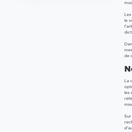
moi
Les 
le 
l’ar
dict
Dans
mes
de 
N
La 
opt
les 
réf
mise
Sur 
rech
d’a