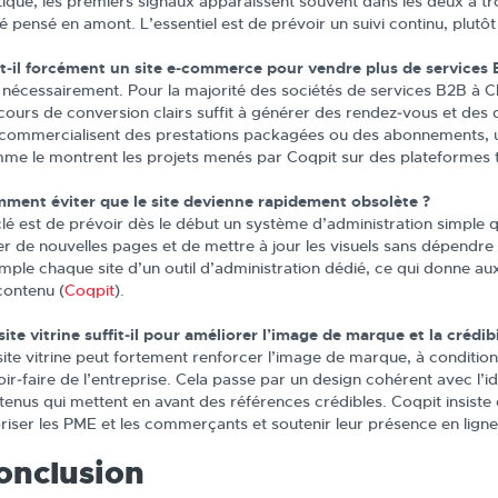
tique, les premiers signaux apparaissent souvent dans les deux à troi
é pensé en amont. L’essentiel est de prévoir un suivi continu, plutô
t‑il forcément un site e‑commerce pour vendre plus de services 
 nécessairement. Pour la majorité des sociétés de services B2B à Cle
cours de conversion clairs suffit à générer des rendez‑vous et des
 commercialisent des prestations packagées ou des abonnements, u
me le montrent les projets menés par Coqpit sur des plateformes 
ment éviter que le site devienne rapidement obsolète ?
clé est de prévoir dès le début un système d’administration simple q
er de nouvelles pages et de mettre à jour les visuels sans dépendr
mple chaque site d’un outil d’administration dédié, ce qui donne au
contenu (
Coqpit
).
site vitrine suffit‑il pour améliorer l’image de marque et la crédibi
site vitrine peut fortement renforcer l’image de marque, à condition 
ir‑faire de l’entreprise. Cela passe par un design cohérent avec l’ide
enus qui mettent en avant des références crédibles. Coqpit insiste d’
oriser les PME et les commerçants et soutenir leur présence en ligne
onclusion