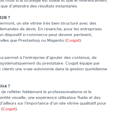
s mois si la stratégie est solide et que le référencement
t que d’attendre des résultats instantanés.
B2B ?
rmont, un site vitrine très bien structuré avec des
 demandes de devis. En revanche, pour les entreprises
n dispositif e‑commerce peut devenir pertinent,
telles que Prestashop ou Magento (
Coqpit
).
ui permet à l’entreprise d’ajouter des contenus, de
e systématiquement du prestataire. Coqpit équipe par
x clients une vraie autonomie dans la gestion quotidienne
lité ?
de refléter fidèlement le professionnalisme et le
ntité visuelle, une expérience utilisateur fluide et des
ailleurs sur l’importance d’un site vitrine qualitatif pour
 (
Coqpit
).