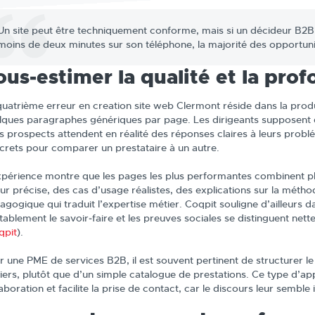
Un site peut être techniquement conforme, mais si un décideur B2
moins de deux minutes sur son téléphone, la majorité des opportuni
ous‑estimer la qualité et la pro
quatrième erreur en creation site web Clermont réside dans la produ
lques paragraphes génériques par page. Les dirigeants supposent que
rs prospects attendent en réalité des réponses claires à leurs prob
crets pour comparer un prestataire à un autre.
xpérience montre que les pages les plus performantes combinent plu
eur précise, des cas d’usage réalistes, des explications sur la métho
agogique qui traduit l’expertise métier. Coqpit souligne d’ailleurs d
tablement le savoir‑faire et les preuves sociales se distinguent nett
qpit
).
r une PME de services B2B, il est souvent pertinent de structurer l
iers, plutôt que d’un simple catalogue de prestations. Ce type d’ap
laboration et facilite la prise de contact, car le discours leur semb