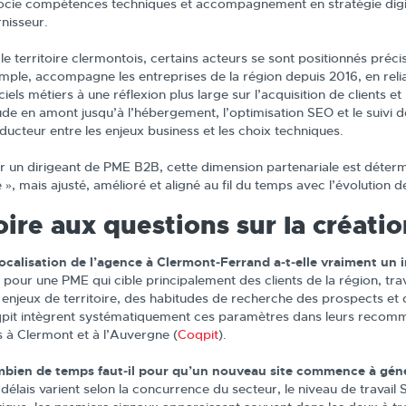
ocie compétences techniques et accompagnement en stratégie digi
rnisseur.
 le territoire clermontois, certains acteurs se sont positionnés pré
mple, accompagne les entreprises de la région depuis 2016, en relia
ciels métiers à une réflexion plus large sur l’acquisition de clients et la
tude en amont jusqu’à l’hébergement, l’optimisation SEO et le suivi 
ducteur entre les enjeux business et les choix techniques.
r un dirigeant de PME B2B, cette dimension partenariale est détermi
é », mais ajusté, amélioré et aligné au fil du temps avec l’évolution
oire aux questions sur la créati
localisation de l’agence à Clermont‑Ferrand a‑t‑elle vraiment un i
, pour une PME qui cible principalement des clients de la région, tra
 enjeux de territoire, des habitudes de recherche des prospects e
pit intègrent systématiquement ces paramètres dans leurs recommand
es à Clermont et à l’Auvergne (
Coqpit
).
bien de temps faut‑il pour qu’un nouveau site commence à génér
délais varient selon la concurrence du secteur, le niveau de travail 