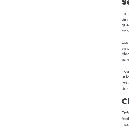
S
La 
dir
que
cont
Les
vis
plac
parc
Pou
uti
enc
des 
C
Enf
éva
inc