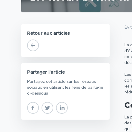
Évi
Retour aux articles
La 
d’év
con
déci
Partager l'article
Les
com
Partagez cet article sur les réseaux
les
sociaux en utilisant les liens de partage
réd
ci-dessous
C
La 
des
qui