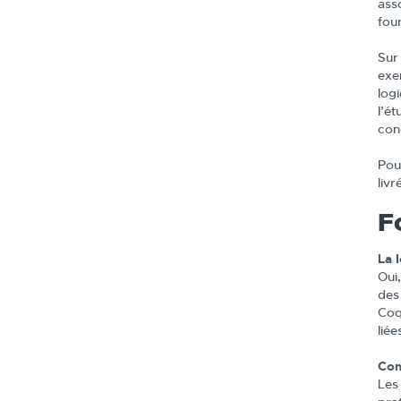
ass
fou
Sur
exe
logi
l’é
con
Pou
livr
F
La 
Oui
des
Coq
lié
Com
Les 