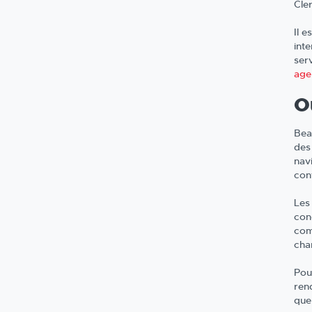
Cle
Il 
inte
ser
age
O
Bea
des
navi
con
Les
con
com
char
Pou
ren
que