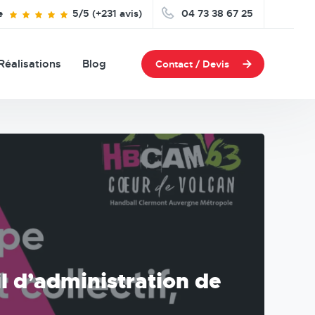
e
5/5 (+231 avis)
04 73 38 67 25
Réalisations
Blog
Contact / Devis
l d’administration de