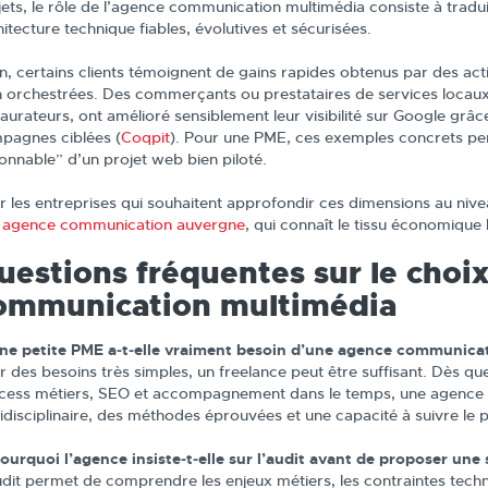
jets, le rôle de l’agence communication multimédia consiste à tradu
itecture technique fiables, évolutives et sécurisées.
in, certains clients témoignent de gains rapides obtenus par des a
n orchestrées. Des commerçants ou prestataires de services loca
aurateurs, ont amélioré sensiblement leur visibilité sur Google grâce 
pagnes ciblées (
Coqpit
). Pour une PME, ces exemples concrets pe
sonnable” d’un projet web bien piloté.
r les entreprises qui souhaitent approfondir ces dimensions au niveau
e
agence communication auvergne
, qui connaît le tissu économique l
uestions fréquentes sur le choi
ommunication multimédia
Une petite PME a‑t‑elle vraiment besoin d’une agence communicati
r des besoins très simples, un freelance peut être suffisant. Dès qu
cess métiers, SEO et accompagnement dans le temps, une agence
ridisciplinaire, des méthodes éprouvées et une capacité à suivre le p
Pourquoi l’agence insiste‑t‑elle sur l’audit avant de proposer un
udit permet de comprendre les enjeux métiers, les contraintes techn