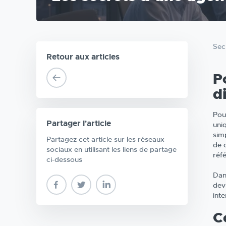
Sec
Retour aux articles
P
d
Pou
Partager l'article
uni
sim
Partagez cet article sur les réseaux
de c
sociaux en utilisant les liens de partage
réf
ci-dessous
Dan
dev
int
C