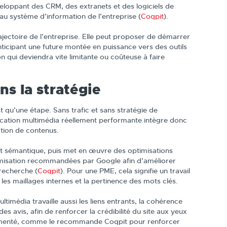
eloppant des CRM, des extranets et des logiciels de
 au système d’information de l’entreprise (
Coqpit
).
ectoire de l’entreprise. Elle peut proposer de démarrer
nticipant une future montée en puissance vers des outils
 qui deviendra vite limitante ou coûteuse à faire
s la stratégie
t qu’une étape. Sans trafic et sans stratégie de
ication multimédia réellement performante intègre donc
ction de contenus.
et sémantique, puis met en œuvre des optimisations
timisation recommandées par Google afin d’améliorer
 recherche (
Coqpit
). Pour une PME, cela signifie un travail
 les maillages internes et la pertinence des mots clés.
imédia travaille aussi les liens entrants, la cohérence
des avis, afin de renforcer la crédibilité du site aux yeux
alimenté, comme le recommande Coqpit pour renforcer