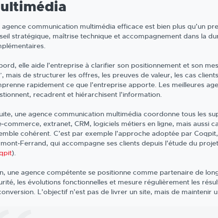
ultimédia
 agence communication multimédia efficace est bien plus qu’un pr
seil stratégique, maîtrise technique et accompagnement dans la duré
plémentaires.
ord, elle aide l’entreprise à clarifier son positionnement et son mes
”, mais de structurer les offres, les preuves de valeur, les cas clien
prenne rapidement ce que l’entreprise apporte. Les meilleures agen
stionnent, recadrent et hiérarchisent l’information.
uite, une agence communication multimédia coordonne tous les suppor
e‑commerce, extranet, CRM, logiciels métiers en ligne, mais aussi
emble cohérent. C’est par exemple l’approche adoptée par Coqpit,
rmont‑Ferrand, qui accompagne ses clients depuis l’étude du proje
qpit
).
in, une agence compétente se positionne comme partenaire de long t
urité, les évolutions fonctionnelles et mesure régulièrement les ré
onversion. L’objectif n’est pas de livrer un site, mais de maintenir 