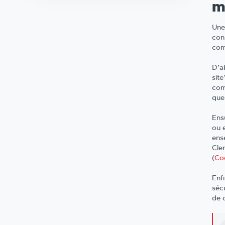
m
Une
con
com
D’ab
site
com
que
Ens
ou 
ens
Cle
(
Co
Enf
séc
de c