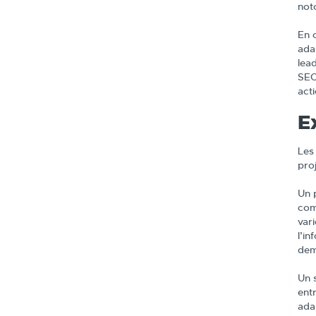
not
En 
ada
lead
SEO
acti
E
Les
proj
Un 
com
var
l’in
dem
Un 
ent
ada