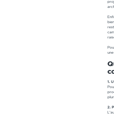
pro
arch
Enf
bie
rest
cam
rai
Pou
un
Q
c
1. 
Pou
pro
plu
2. 
L’a