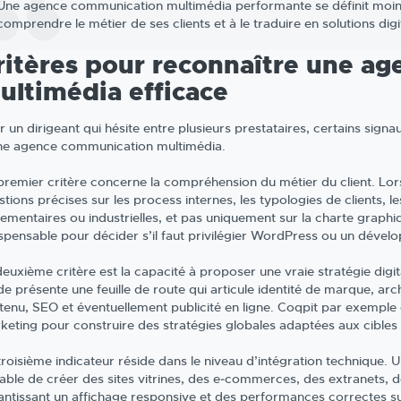
Une agence communication multimédia performante se définit moins pa
comprendre le métier de ses clients et à le traduire en solutions digit
ritères pour reconnaître une a
ultimédia efficace
 un dirigeant qui hésite entre plusieurs prestataires, certains signa
ne agence communication multimédia.
premier critère concerne la compréhension du métier du client. L
tions précises sur les process internes, les typologies de clients, le
lementaires ou industrielles, et pas uniquement sur la charte grap
ispensable pour décider s’il faut privilégier WordPress ou un déve
deuxième critère est la capacité à proposer une vraie stratégie dig
de présente une feuille de route qui articule identité de marque, arc
tenu, SEO et éventuellement publicité en ligne. Coqpit par exemp
keting pour construire des stratégies globales adaptées aux cibles
troisième indicateur réside dans le niveau d’intégration technique
able de créer des sites vitrines, des e‑commerces, des extranets, de
antissant un affichage responsive et des performances correctes su