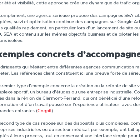
oriété et visibilité, cette approche crée une dynamique de trafic or
complément, une agence sérieuse propose des campagnes SEA cibl
ptées, suivi et optimisation continue des campagnes sur Google Ad
s qualifiés rapidement, en particulier lors d’un lancement de site ou
, SEA et contenu sur les mêmes objectifs business et de piloter les 
ons isolées.
xemples concrets d’accompagne
 dirigeants qui hésitent entre différentes agences communication m
eter. Les références client constituent ici une preuve forte de sérieu
premier type d’exemple concerne la création ou la refonte de site 
plexe sportif, un bureau d’études ou une entreprise industrielle. Co
iés dans la région de Clermont‑Ferrand, qui ont bénéficié d’une refo
formation et d’un travail poussé sur l’expérience utilisateur, avec des
andes entrantes (
Coqpit
).
second type de cas repose sur des dispositifs plus complexes, combin
reprises industrielles ou du secteur médical, par exemple, ont fait
ptés à leurs process, tout en conservant une interface simple pour le