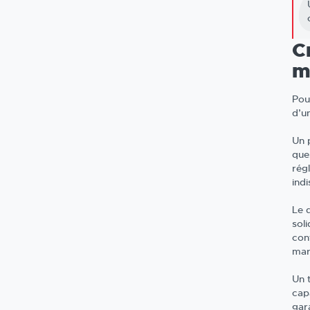
C
m
Pour
d’u
Un 
ques
rég
ind
Le 
soli
con
mar
Un 
cap
gar