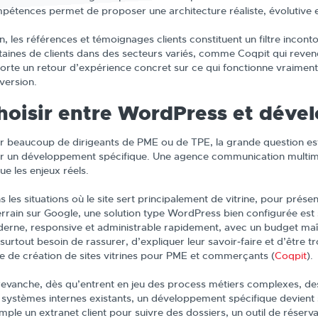
pétences permet de proposer une architecture réaliste, évolutive 
in, les références et témoignages clients constituent un filtre inc
taines de clients dans des secteurs variés, comme Coqpit qui revend
orte un retour d’expérience concret sur ce qui fonctionne vraimen
version.
hoisir entre WordPress et déve
r beaucoup de dirigeants de PME ou de TPE, la grande question est 
r un développement spécifique. Une agence communication multimé
ue les enjeux réels.
 les situations où le site sert principalement de vitrine, pour prése
terrain sur Google, une solution type WordPress bien configurée est 
erne, responsive et administrable rapidement, avec un budget maîtr
 surtout besoin de rassurer, d’expliquer leur savoir‑faire et d’être
re de création de sites vitrines pour PME et commerçants (
Coqpit
).
revanche, dès qu’entrent en jeu des process métiers complexes, de
 systèmes internes existants, un développement spécifique devient 
mple un extranet client pour suivre des dossiers, un outil de réserv