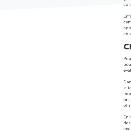
com
Enf
cen
app
con
C
Pou
pou
éval
Dans
le 
mod
ont
off
En 
des
exe