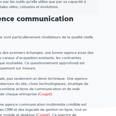
r les outils qu’elle utilise que par sa capacité à
ales utiles, robustes et évolutives.
gence communication
ux sont particulièrement révélateurs de la qualité réelle
ors des premiers échanges, une bonne agence pose des
s canaux d’acquisition existants, les contraintes
hique souhaitée. Ce questionnement approfondi est
loppement sur mesure.
itale, pas seulement un devis technique. Une agence
hitecture du site, choix technologiques, stratégie de
le combine actions de communication et de web
 de chaque entreprise (
Coqpit
).
. Une agence communication multimédia crédible est
s CRM et des logiciels de gestion en ligne, tout en
r mobile et desktop (
Coqpit
). Ce spectre de