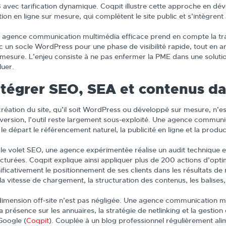
 avec tarification dynamique. Coqpit illustre cette approche en dév
ion en ligne sur mesure, qui complètent le site public et s’intègrent
 agence communication multimédia efficace prend en compte la traj
c un socle WordPress pour une phase de visibilité rapide, tout en a
 mesure. L’enjeu consiste à ne pas enfermer la PME dans une solution
luer.
ntégrer SEO, SEA et contenus dan
création du site, qu’il soit WordPress ou développé sur mesure, n’es
version, l’outil reste largement sous‑exploité. Une agence commun
le départ le référencement naturel, la publicité en ligne et la produ
 le volet SEO, une agence expérimentée réalise un audit technique 
ucturées. Coqpit explique ainsi appliquer plus de 200 actions d’op
nificativement le positionnement de ses clients dans les résultats de
la vitesse de chargement, la structuration des contenus, les balises,
dimension off‑site n’est pas négligée. Une agence communication mult
a présence sur les annuaires, la stratégie de netlinking et la gestion 
Google (
Coqpit
). Couplée à un blog professionnel régulièrement 