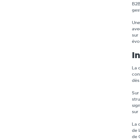
B2B
gest
Une
ave
sur
évo
I
La 
con
dès 
Sur
str
sig
sur 
La 
de l
de 