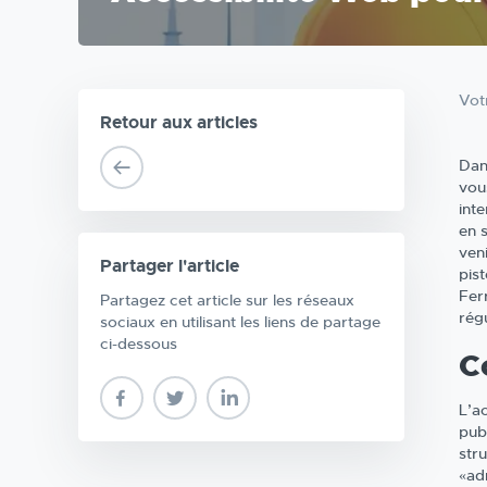
Vot
Retour aux articles
Dan
vou
int
en 
ven
Partager l'article
pis
Fer
Partagez cet article sur les réseaux
rég
sociaux en utilisant les liens de partage
ci-dessous
C
L’a
publ
stru
«ad