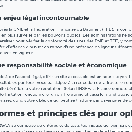
ur.
 enjeu légal incontournable
près la CNIL et la Fédération Française du Bâtiment (FFB), la confo
 en plus surveillé par les pouvoirs publics. Les administrations ne s
éraliser pour vérifier la conformité des sites des PME et TPE, y com
ffre d’affaires diminuer en raison d’une présence en ligne insuffisan
ctives en vigueur.
e responsabilité sociale et économique
elà de l’aspect légal, offrir un site accessible est un acte citoyen.
ultables par tous, vous participez à la réduction de la fracture numér
ulte bénéficie à votre réputation. Selon l’INSEE, la France compte p
e limitation fonctionnelle, un chiffre qui inclut aussi le grand public 
rgissez donc votre cible, ce qui peut se traduire par davantage de
ormes et principes clés pour op
RGAA se compose de critères et de tests techniques qui viennent véri
tique, vous n’avez pas besoin de maîtriser chaque détail technique. 