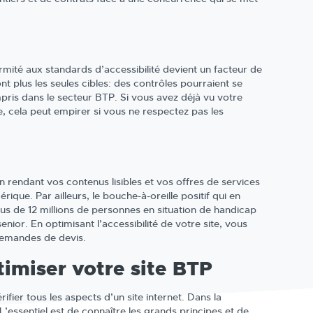
rmité aux standards d’accessibilité devient un facteur de
ont plus les seules cibles: des contrôles pourraient se
pris dans le secteur BTP. Si vous avez déjà vu votre
te, cela peut empirer si vous ne respectez pas les
 En rendant vos contenus lisibles et vos offres de services
ique. Par ailleurs, le bouche-à-oreille positif qui en
lus de 12 millions de personnes en situation de handicap
senior. En optimisant l’accessibilité de votre site, vous
 demandes de devis.
timiser votre site BTP
fier tous les aspects d’un site internet. Dans la
L’essentiel est de connaître les grands principes et de