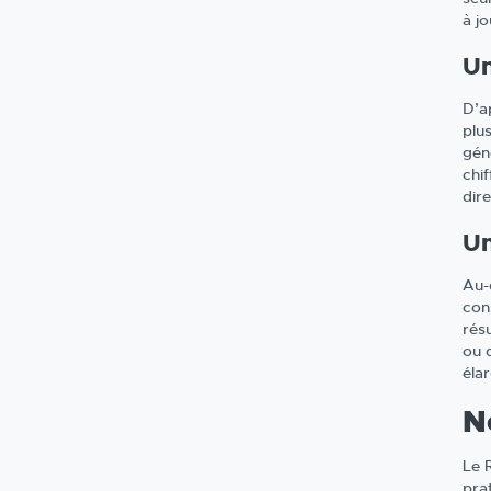
à jo
Un
D’a
plus
gén
chi
dire
Un
Au-d
cons
rés
ou d
éla
N
Le 
pra