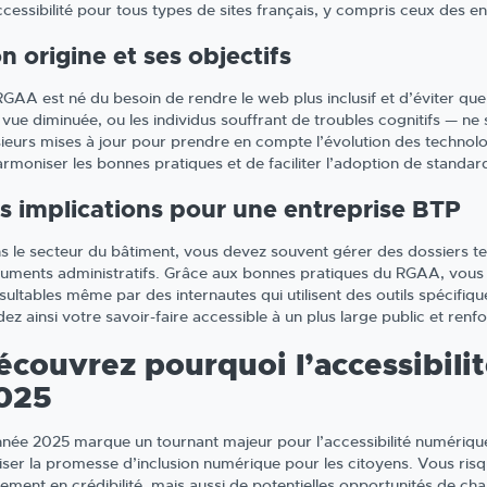
ccessibilité pour tous types de sites français, y compris ceux des e
n origine et ses objectifs
RGAA est né du besoin de rendre le web plus inclusif et d’éviter qu
vue diminuée, ou les individus souffrant de troubles cognitifs — ne s
sieurs mises à jour pour prendre en compte l’évolution des technolog
armoniser les bonnes pratiques et de faciliter l’adoption de standar
s implications pour une entreprise BTP
s le secteur du bâtiment, vous devez souvent gérer des dossiers te
uments administratifs. Grâce aux bonnes pratiques du RGAA, vous 
sultables même par des internautes qui utilisent des outils spécifiq
dez ainsi votre savoir-faire accessible à un plus large public et re
écouvrez pourquoi l’accessibili
025
nnée 2025 marque un tournant majeur pour l’accessibilité numérique
liser la promesse d’inclusion numérique pour les citoyens. Vous ris
lement en crédibilité, mais aussi de potentielles opportunités de ch