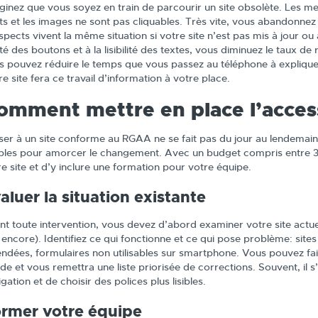
ginez que vous soyez en train de parcourir un site obsolète. Les me
its et les images ne sont pas cliquables. Très vite, vous abandonnez
pects vivent la même situation si votre site n’est pas mis à jour ou 
rté des boutons et à la lisibilité des textes, vous diminuez le taux 
s pouvez réduire le temps que vous passez au téléphone à expliqu
e site fera ce travail d’information à votre place.
omment mettre en place l’acces
ser à un site conforme au RGAA ne se fait pas du jour au lendemai
ples pour amorcer le changement. Avec un budget compris entre 300
re site et d’y inclure une formation pour votre équipe.
aluer la situation existante
nt toute intervention, vous devez d’abord examiner votre site actuel
 encore). Identifiez ce qui fonctionne et ce qui pose problème: sites
endées, formulaires non utilisables sur smartphone. Vous pouvez fair
de et vous remettra une liste priorisée de corrections. Souvent, il s’
gation et de choisir des polices plus lisibles.
rmer votre équipe