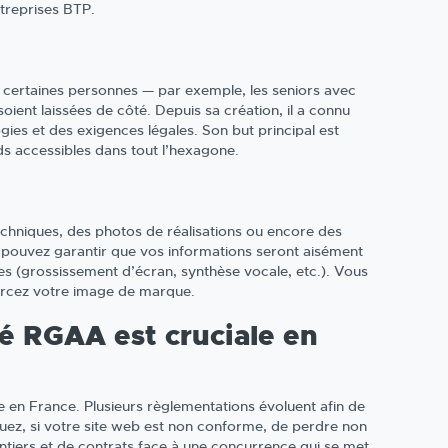
ntreprises BTP.
e certaines personnes — par exemple, les seniors avec
oient laissées de côté. Depuis sa création, il a connu
ies et des exigences légales. Son but principal est
ds accessibles dans tout l’hexagone.
chniques, des photos de réalisations ou encore des
pouvez garantir que vos informations seront aisément
ues (grossissement d’écran, synthèse vocale, etc.). Vous
nforcez votre image de marque.
té RGAA est cruciale en
 en France. Plusieurs règlementations évoluent afin de
quez, si votre site web est non conforme, de perdre non
antiers et de contrats face à une concurrence qui se met