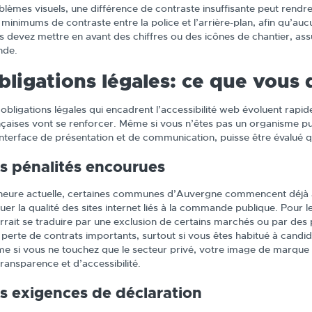
blèmes visuels, une différence de contraste insuffisante peut rendr
minimums de contraste entre la police et l’arrière-plan, afin qu’aucun
s devez mettre en avant des chiffres ou des icônes de chantier, assu
de.
bligations légales: ce que vous 
 obligations légales qui encadrent l’accessibilité web évoluent rapi
nçaises vont se renforcer. Même si vous n’êtes pas un organisme publ
interface de présentation et de communication, puisse être évalué q
s pénalités encourues
’heure actuelle, certaines communes d’Auvergne commencent déjà 
luer la qualité des sites internet liés à la commande publique. Pour 
rrait se traduire par une exclusion de certains marchés ou par des p
 perte de contrats importants, surtout si vous êtes habitué à candi
e si vous ne touchez que le secteur privé, votre image de marque pe
transparence et d’accessibilité.
s exigences de déclaration