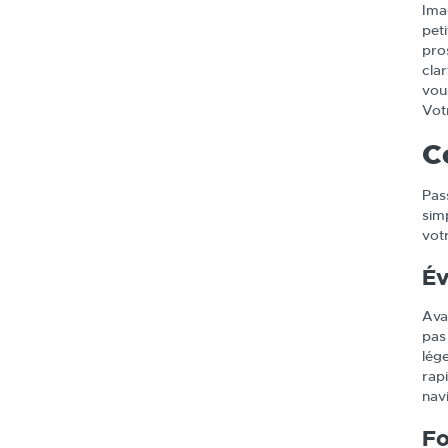
Ima
pet
pros
cla
vou
Votr
C
Pas
sim
vot
Év
Ava
pas
lég
rapi
navi
Fo