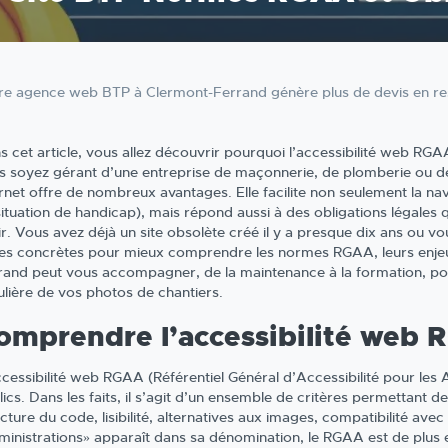
re agence web BTP à Clermont-Ferrand génère plus de devis en respe
s cet article, vous allez découvrir pourquoi l’accessibilité web RG
s soyez gérant d’une entreprise de maçonnerie, de plomberie ou de
ernet offre de nombreux avantages. Elle facilite non seulement la na
situation de handicap), mais répond aussi à des obligations légales 
ir. Vous avez déjà un site obsolète créé il y a presque dix ans ou 
tes concrètes pour mieux comprendre les normes RGAA, leurs enje
rand peut vous accompagner, de la maintenance à la formation, po
ulière de vos photos de chantiers.
omprendre l’accessibilité web
ccessibilité web RGAA (Référentiel Général d’Accessibilité pour les A
ics. Dans les faits, il s’agit d’un ensemble de critères permettant de v
cture du code, lisibilité, alternatives aux images, compatibilité avec
ministrations» apparaît dans sa dénomination, le RGAA est de plus