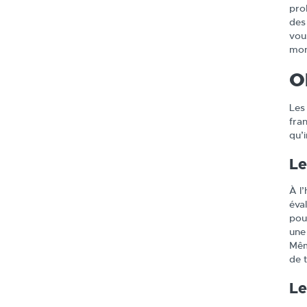
pro
des 
vou
mon
O
Les
fra
qu’
Le
À l
éva
pou
une
Mêm
de 
Le