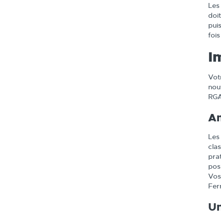
Les
doit
pui
foi
I
Vot
nou
RGA
Am
Les
cla
pra
pos
Vos
Fer
Un