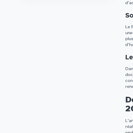
d’a
So
Le 
une 
plu
d’h
Le
Dan
doc
con
ren
D
2
L’a
réa
seu