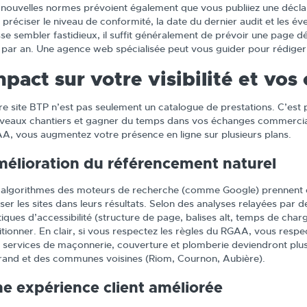
 nouvelles normes prévoient également que vous publiiez une déclarat
 préciser le niveau de conformité, la date du dernier audit et les é
sse sembler fastidieux, il suffit généralement de prévoir une page dé
s par an. Une agence web spécialisée peut vous guider pour rédiger e
mpact sur votre visibilité et vos 
re site BTP n’est pas seulement un catalogue de prestations. C’est p
veaux chantiers et gagner du temps dans vos échanges commerciau
A, vous augmentez votre présence en ligne sur plusieurs plans.
élioration du référencement naturel
 algorithmes des moteurs de recherche (comme Google) prennent 
sser les sites dans leurs résultats. Selon des analyses relayées par
tiques d’accessibilité (structure de page, balises alt, temps de cha
itionner. En clair, si vous respectez les règles du RGAA, vous resp
 services de maçonnerie, couverture et plomberie deviendront plus 
rand et des communes voisines (Riom, Cournon, Aubière).
e expérience client améliorée