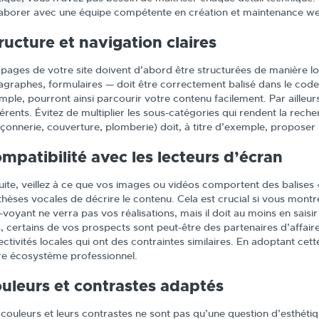
laborer avec une équipe compétente en création et maintenance w
ructure et navigation claires
 pages de votre site doivent d’abord être structurées de manière lo
agraphes, formulaires — doit être correctement balisé dans le code H
mple, pourront ainsi parcourir votre contenu facilement. Par ailleur
érents. Évitez de multiplier les sous-catégories qui rendent la rech
çonnerie, couverture, plomberie) doit, à titre d’exemple, propose
mpatibilité avec les lecteurs d’écran
uite, veillez à ce que vos images ou vidéos comportent des balises 
thèses vocales de décrire le contenu. Cela est crucial si vous mont
voyant ne verra pas vos réalisations, mais il doit au moins en saisir 
s, certains de vos prospects sont peut-être des partenaires d’affa
ectivités locales qui ont des contraintes similaires. En adoptant cet
re écosystème professionnel.
uleurs et contrastes adaptés
 couleurs et leurs contrastes ne sont pas qu’une question d’esthéti