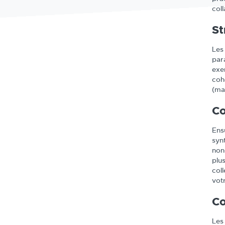
col
St
Les
par
exe
coh
(ma
Co
Ens
syn
non-
plu
coll
vot
Co
Les