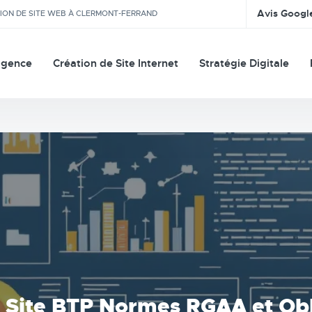
Avis Googl
TION DE SITE WEB À CLERMONT-FERRAND
agence
Création de Site Internet
Stratégie Digitale
r Site BTP Normes RGAA et Ob